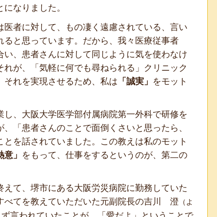
とになりました。
医者に対して、もの凄く遠慮されている、言い
れると思っています。だから、我々医療従事者
合い、患者さんに対して同じように気を使わなけ
それが、「気軽に何でも尋ねられる」クリニック
。それを実現させるため、私は
「誠実」
をモット
し、大阪大学医学部付属病院第一外科で研修を
が、「患者さんのことで面倒くさいと思ったら、
ことを話されていました。この教えは私のモット
熱意」
をもって、仕事をするというのが、第二の
えて、堺市にある大阪労災病院に勤務していた
すべてを教えていただいた元副院長の吉川 澄
（よ
えず言われていたことが、「愛だよ」ということで