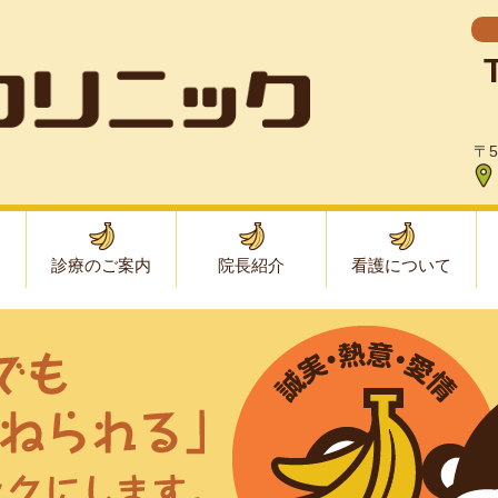
〒5
て
診療のご案内
院長紹介
看護について