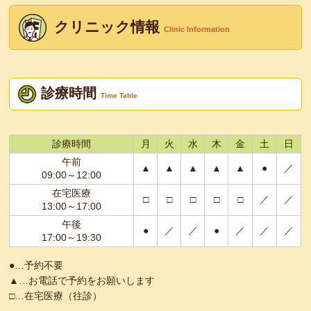
クリニック情報
Clinic Information
診療時間
Time Table
診療時間
月
火
水
木
金
土
日
午前
▲
▲
▲
▲
▲
●
／
09:00～12:00
在宅医療
□
□
□
□
□
／
／
13:00～17:00
午後
●
／
／
●
／
／
／
17:00～19:30
●…予約不要
▲…お電話で予約をお願いします
□…在宅医療（往診）