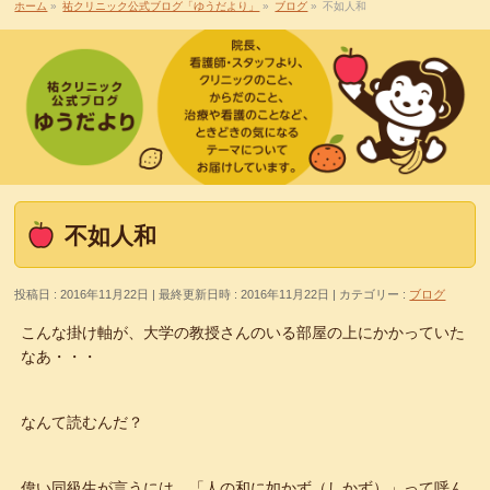
ホーム
»
祐クリニック公式ブログ「ゆうだより」
»
ブログ
»
不如人和
不如人和
投稿日 : 2016年11月22日
最終更新日時 : 2016年11月22日
カテゴリー :
ブログ
こんな掛け軸が、大学の教授さんのいる部屋の上にかかっていた
なあ・・・
なんて読むんだ？
偉い同級生が言うには、「人の和に如かず（しかず）」って呼ん